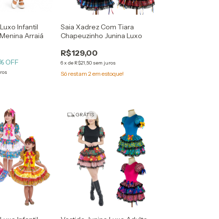
Luxo Infantil
Saia Xadrez Com Tiara
 Menina Arraiá
Chapeuzinho Junina Luxo
R$129,00
% OFF
6
x
de
R$21,50
sem juros
ros
Só restam
2
em estoque!
GRÁTIS