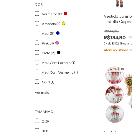
COR
Vermelho (6)
Vestido Junino 
Isabella Caipir
Amarelo (3)
R$144,90
Azul (5)
R$134,90
7
Pink (4)
6
x
de
R$22,48
sem j
Atenção, última p
Preto (2)
Azul Com Laranja (1)
GRÁTIS
Azul Com Vermelho (1)
Cor 1 (1)
Ver mais
TAMANHO
2 (6)
3 (1)