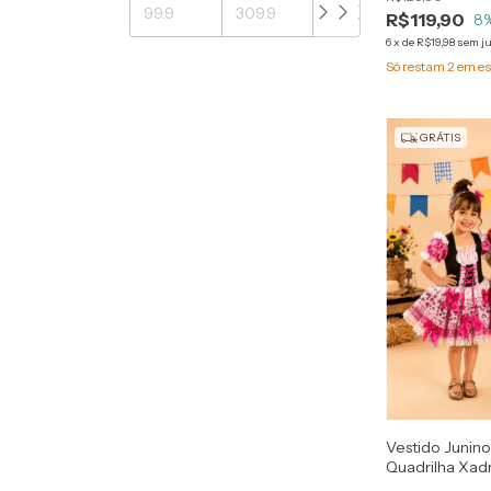
R$119,90
8
6
x
de
R$19,98
sem j
Só restam
2
em es
GRÁTIS
Vestido Junino 
Quadrilha Xadr
Menina