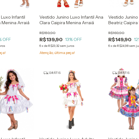
Luxo Infantil
Vestido Junino Luxo Infantil Ana
Vestido Junino 
a Menina Arraiá
Clara Caipira Menina Arraiá
Beatriz Caipira
R$159,90
R$169,90
R$139,90
R$149,90
% OFF
13
% OFF
12
uros
6
x
de
R$23,32
sem juros
6
x
de
R$24,98
sem ju
eça!
Atenção, última peça!
GRÁTIS
GRÁTIS