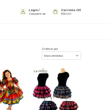
Login
/
Carrinho
(
0
)
Cadastre-se
R$0,00
Ordenar por
GRÁTIS