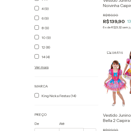
Vestido Junino 
Noivinha Caipi
4 (9)
João
R$159,90
6 (9)
R$139,90
1
6
x
de
R$23,32
sem j
8 (9)
10 (9)
12 (8)
GRÁTIS
14 (4)
Ver mais
MARCA
King Nicka Festas (14)
PREÇO
Vestido Junino 
Bella 2 Caipir
De
Até
R$129,90