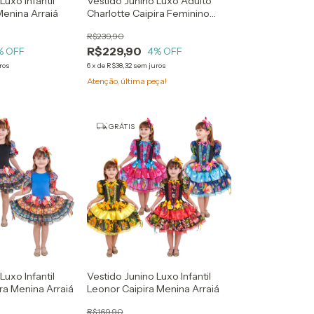
Luxo Infantil
Vestido Junino Luxo Adulto
Menina Arraiá
Charlotte Caipira Feminino
Arraiá
R$239,90
R$229,90
% OFF
4
% OFF
ros
6
x
de
R$38,32
sem juros
Atenção, última peça!
GRÁTIS
Luxo Infantil
Vestido Junino Luxo Infantil
ra Menina Arraiá
Leonor Caipira Menina Arraiá
R$169,90