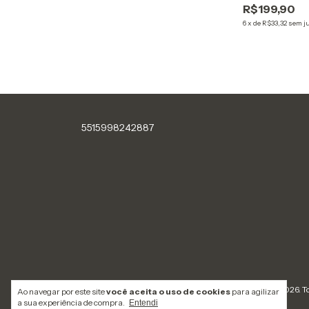
R$199,90
6
x
de
R$33,32
sem j
5515998242887
Copyright King Nicka - 2026. To
Ao navegar por este site
você aceita o uso de cookies
para agilizar
a sua experiência de compra.
Entendi