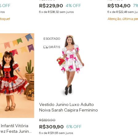
R$229,90
R$134,90
% OFF
4
% OFF
7
%
uros
6
x
de
R$38,32
sem juros
6
x
de
R$22,48
sem ju
toque!
Atenção, última pe
ESGOTADO
GRÁTIS
Vestido Junino Luxo Adulto
Noiva Sarah Caipira Feminino
R$329,90
Infantil Vitória
R$309,90
6
% OFF
ez Festa Junina
6
x
de
R$51,65
sem juros