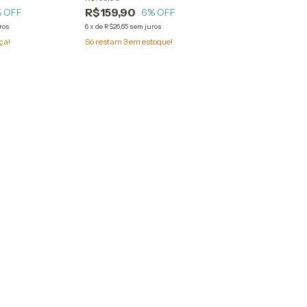
R$159,90
 OFF
6
% OFF
ros
6
x
de
R$26,65
sem juros
ça!
Só restam
3
em estoque!