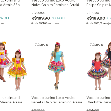
Luxo Infantil
Vestido Junino Luxo Adulto
Vestido Junino 
ra Arraiá São
Noiva Caipira Feminino Arraiá
Felipa Caipira 
R$209,90
R$179,90
R$189,90
R$169,90
3
% OFF
10
% OFF
6
uros
6
x
de
R$31,65
sem juros
6
x
de
R$28,32
sem ju
GRÁTIS
GRÁTIS
Luxo Infantil
Vestido Junino Luxo Adulto
Vestido Junino 
a Menina Arraiá
Isabella Caipira Feminino Arraiá
Charlotte Caipi
R$239,90
R$144,90