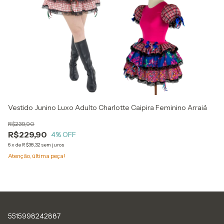
Vestido Junino Luxo Adulto Charlotte Caipira Feminino Arraiá
Ve
R$239,90
R$
R$229,90
R
4
% OFF
6
x
de
R$38,32
sem juros
6
x
Atenção, última peça!
5515998242887