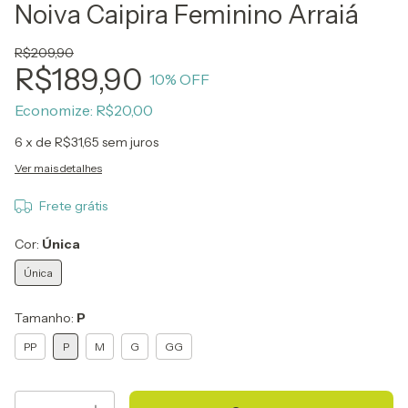
Noiva Caipira Feminino Arraiá
R$209,90
R$189,90
10
% OFF
Economize:
R$20,00
6
x de
R$31,65
sem juros
Ver mais detalhes
Frete grátis
Cor:
Única
Única
Tamanho:
P
PP
P
M
G
GG