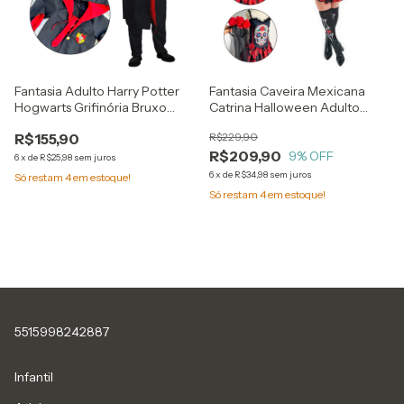
Fantasia Adulto Harry Potter
Fantasia Caveira Mexicana
Hogwarts Grifinória Bruxo
Catrina Halloween Adulto
Festa
Luxo
R$155,90
R$229,90
R$209,90
9
% OFF
6
x
de
R$25,98
sem juros
6
x
de
R$34,98
sem juros
Só restam
4
em estoque!
Só restam
4
em estoque!
5515998242887
Infantil