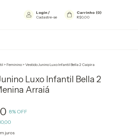
Login
/
Carrinho
(
0
)
Cadastre-se
R$0,00
til
>
Feminino
>
Vestido Junino Luxo Infantil Bella 2 Caipira
unino Luxo Infantil Bella 2
Menina Arraiá
90
8
% OFF
10,00
m juros