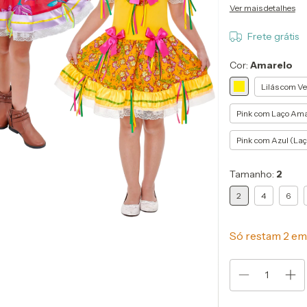
Ver mais detalhes
Frete grátis
Cor:
Amarelo
Lilás com V
Pink com Laço Ama
Pink com Azul (La
Tamanho:
2
2
4
6
Só restam
2
em 