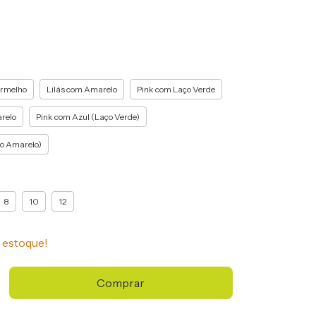
ermelho
Lilás com Amarelo
Pink com Laço Verde
relo
Pink com Azul (Laço Verde)
ço Amarelo)
8
10
12
estoque!