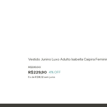
Vestido Junino Luxo Adulto Isabella Caipira Femini
R$239,90
R$229,90
4
% OFF
6
x
de
R$38,32
sem juros