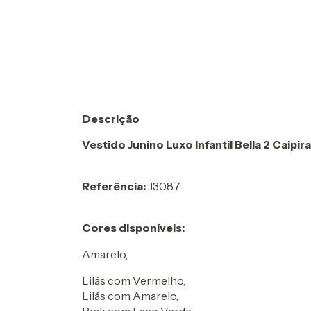
Descrição
Vestido Junino Luxo Infantil Bella 2 Caipi
Referência:
J3087
Cores disponíveis:
Amarelo,
Lilás com Vermelho,
Lilás com Amarelo,
Pink com Laço Verde,