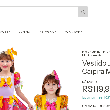
OWEEN
JUNINO
INSTAGRAM
WHATSAPP
Início
>
Junino
>
Infan
Menina Arraiá
Vestido J
Caipira 
R$129,90
R$119,
Economize:
R$
6
x de
R$19,98
se