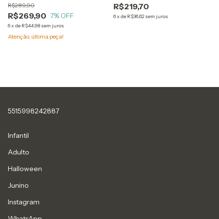
R$289,90
R$219,70
R$269,90
7
% OFF
6
x
de
R$36,62
sem juros
6
x
de
R$44,98
sem juros
Atenção, última peça!
5515998242887
Infantil
Adulto
Halloween
Junino
Instagram
WhatsApp