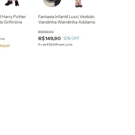
il Harry Potter
Fantasia Infantil Luxo Vestido
 Grifinória
Vandinha Wandinha Addams
R$169,90
R$149,90
12
% OFF
uros
6
x
de
R$24,98
sem juros
toque!