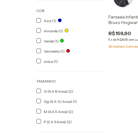
COR
Fantasia Infant
Azul (1)
Bruxo Hogwarts
Amarelo (1)
R$159,90
6
x
de
R$26,65
sem j
Verde (1)
Só restam
2
em es
Vermelho (1)
única (1)
TAMANHO
G (6 A 8 Anos) (2)
Gg (9 A 10 Anos) (1)
M (4 A 5 Anos) (2)
P (2 A 3 Anos) (2)