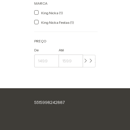
MARCA
King Nicka (1)
King Nicka Festas (1)
PREÇO
De
Até
5515998242887