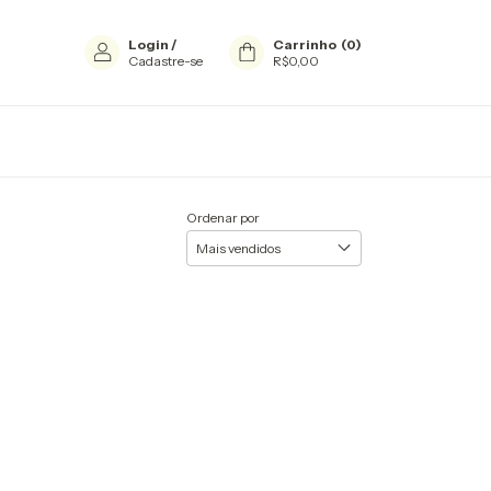
Login
/
Carrinho
(
0
)
Cadastre-se
R$0,00
Ordenar por