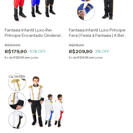
Fantasia Infantil Luxo Rei
Fantasia Infantil Luxo Príncipe
Príncipe Encantado Cinderela
Fera | Festa à Fantasia | A Bela
Ariel Festa
e a Fera | Cosplay
R$199,90
R$215,90
R$179,90
R$209,90
10
% OFF
3
% OFF
6
x
de
R$29,98
sem juros
6
x
de
R$34,98
sem juros
GRÁTIS