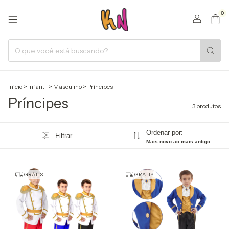
0
Início
>
Infantil
>
Masculino
>
Príncipes
Príncipes
3 produtos
Ordenar por:
Filtrar
Mais novo ao mais antigo
GRÁTIS
GRÁTIS