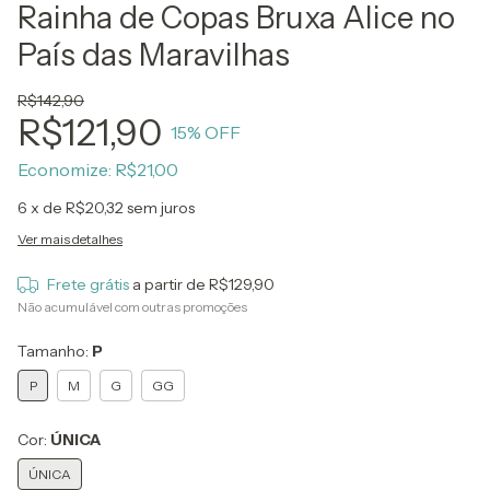
Rainha de Copas Bruxa Alice no
País das Maravilhas
R$142,90
R$121,90
15
% OFF
Economize:
R$21,00
6
x de
R$20,32
sem juros
Ver mais detalhes
Frete grátis
a partir de
R$129,90
Não acumulável com outras promoções
Tamanho:
P
P
M
G
GG
Cor:
ÚNICA
ÚNICA