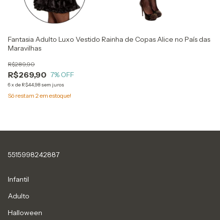
Fantasia Adulto Luxo Vestido Rainha de Copas Alice no País das
Fa
Maravilhas
R
R$289,90
6
x
R$269,90
7
% OFF
6
x
de
R$44,98
sem juros
Só restam
2
em estoque!
5515998242887
Infantil
Adulto
Halloween