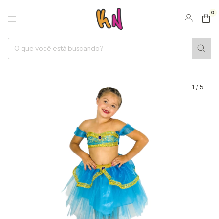
0
1
/
5