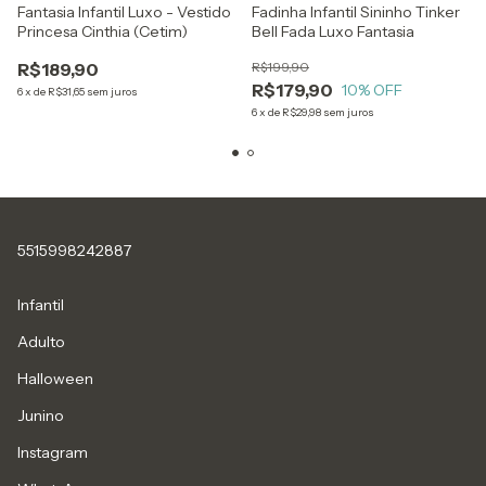
Fantasia Infantil Luxo - Vestido
Fadinha Infantil Sininho Tinker
Princesa Cinthia (Cetim)
Bell Fada Luxo Fantasia
R$189,90
R$199,90
R$179,90
10
% OFF
6
x
de
R$31,65
sem juros
6
x
de
R$29,98
sem juros
5515998242887
Infantil
Adulto
Halloween
Junino
Instagram