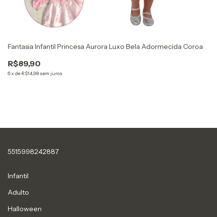
Fantasia Infantil Princesa Aurora Luxo Bela Adormecida Coroa
Fa
R$89,90
R
6
x
de
R$14,98
sem juros
6
x
5515998242887
Infantil
Adulto
Halloween