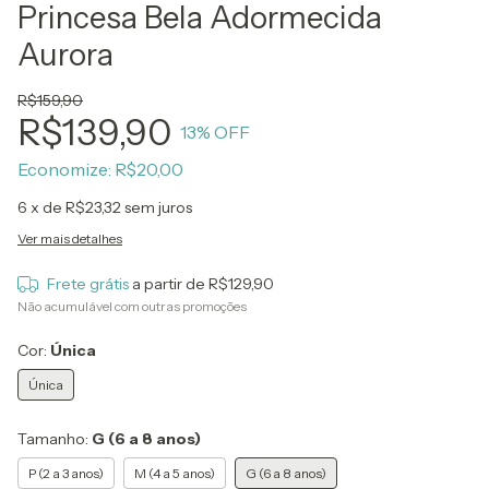
Princesa Bela Adormecida
Aurora
R$159,90
R$139,90
13
% OFF
Economize:
R$20,00
6
x de
R$23,32
sem juros
Ver mais detalhes
Frete grátis
a partir de
R$129,90
Não acumulável com outras promoções
Cor:
Única
Única
Tamanho:
G (6 a 8 anos)
P (2 a 3 anos)
M (4 a 5 anos)
G (6 a 8 anos)