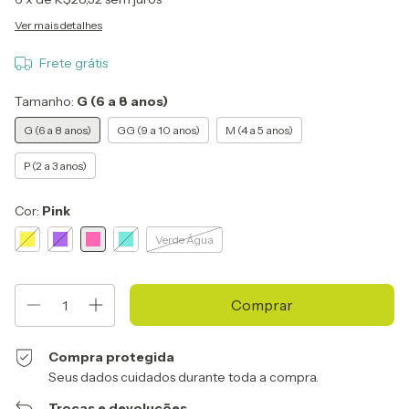
Ver mais detalhes
Frete grátis
Tamanho:
G (6 a 8 anos)
G (6 a 8 anos)
GG (9 a 10 anos)
M (4 a 5 anos)
P (2 a 3 anos)
Cor:
Pink
Verde Água
Compra protegida
Seus dados cuidados durante toda a compra.
Trocas e devoluções