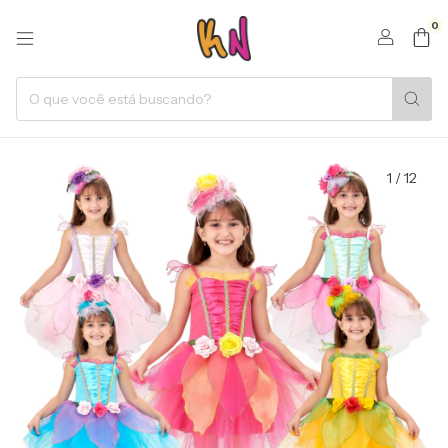
0
1
/
12