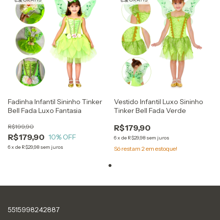
Fadinha Infantil Sininho Tinker
Vestido Infantil Luxo Sininho
Bell Fada Luxo Fantasia
Tinker Bell Fada Verde
R$199,90
R$179,90
R$179,90
10
% OFF
6
x
de
R$29,98
sem juros
6
x
de
R$29,98
sem juros
Só restam
2
em estoque!
5515998242887