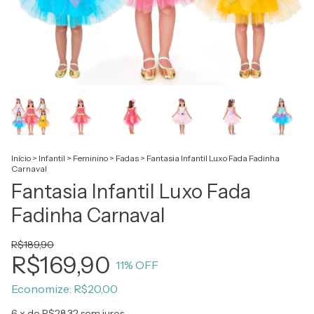
Início
>
Infantil
>
Feminino
>
Fadas
>
Fantasia Infantil Luxo Fada Fadinha
Carnaval
Fantasia Infantil Luxo Fada
Fadinha Carnaval
R$189,90
R$169,90
11
% OFF
Economize:
R$20,00
6
x de
R$28,32
sem juros